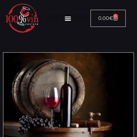
0
0.00
€