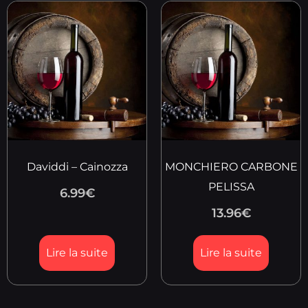
Daviddi – Cainozza
MONCHIERO CARBONE
PELISSA
6.99
€
13.96
€
Lire la suite
Lire la suite