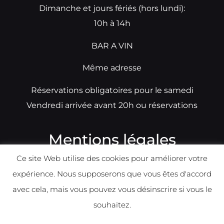
Dimanche et jours fériés (hors lundi):
10h à 14h
BAR A VIN
Même adresse
Réservations obligatoires pour le samedi
Vendredi arrivée avant 20h ou réservations
Mentions légales
Ce site Web utilise des cookies pour améliorer votre
N°TVA: BE0679891014
expérience. Nous supposerons que vous êtes d'accord
Déclaration de condidentialité
avec cela, mais vous pouvez vous désinscrire si vous le
Politique d
e
confident
ialité
souhaitez.