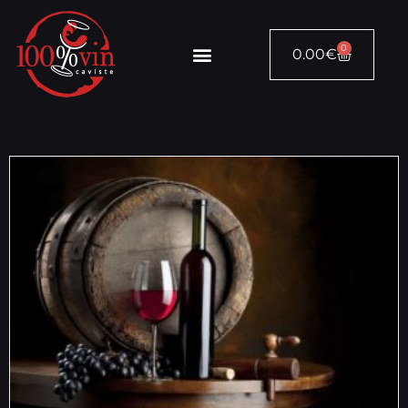
0
0.00
€