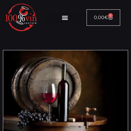
0
0.00
€