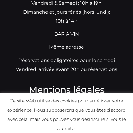
Vendredi & Samedi : 10h à 19h
Dimanche et jours fériés (hors lundi):
10h à 14h
BAR A VIN
Même adresse
Réservations obligatoires pour le samedi
Vendredi arrivée avant 20h ou réservations
Mentions légales
Ce site Web utilise des cookies pour améliorer votre
N°TVA: BE0679891014
expérience. Nous supposerons que vous êtes d'accord
Déclaration de condidentialité
avec cela, mais vous pouvez vous désinscrire si vous le
Politique d
e
confident
ialité
souhaitez.