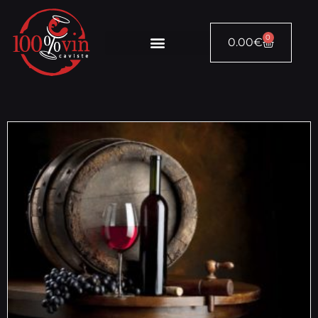
0
0.00
€