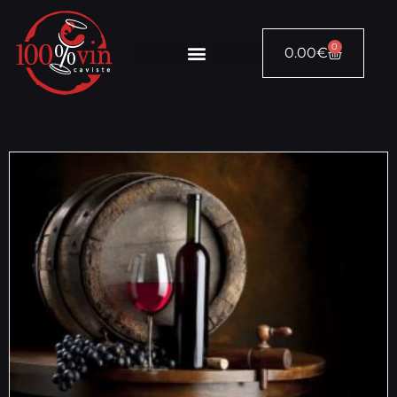
0
0.00
€