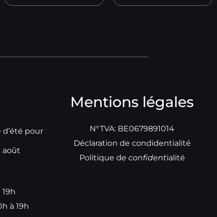
Mentions légales
N°TVA: BE0679891014
e d’été pour
Déclaration de condidentialité
t août
Politique d
e
confident
ialité
à 19h
0h à 19h