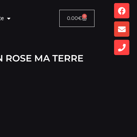
0
te
0.00
€
N ROSE MA TERRE