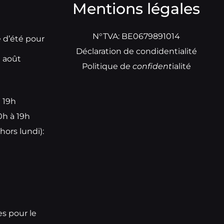
Mentions légales
N°TVA: BE0679891014
e d’été pour
Déclaration de condidentialité
t août
Politique d
e
confident
ialité
à 19h
0h à 19h
hors lundi):
e
es pour le