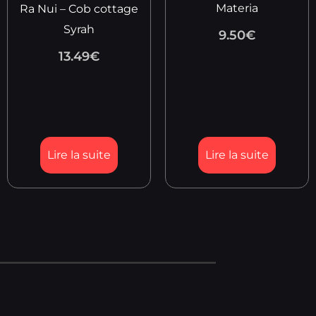
Materia
Ra Nui – Cob cottage
Syrah
9.50
€
13.49
€
Lire la suite
Lire la suite