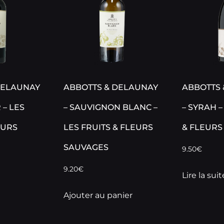
DELAUNAY
ABBOTTS & DELAUNAY
ABBOTTS 
 – LES
– SAUVIGNON BLANC –
– SYRAH –
EURS
LES FRUITS & FLEURS
& FLEURS
SAUVAGES
9.50
€
9.20
€
Lire la suit
Ajouter au panier