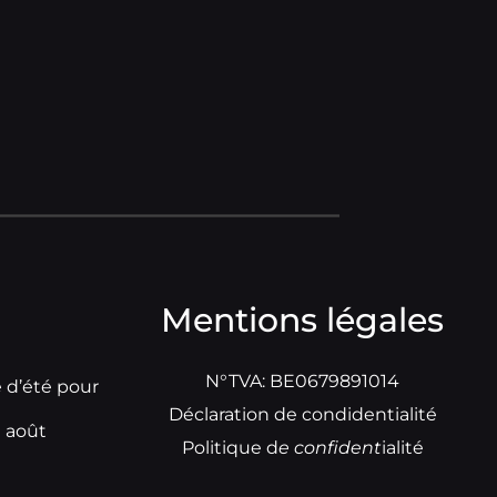
Mentions légales
N°TVA: BE0679891014
e d’été pour
Déclaration de condidentialité
t août
Politique d
e
confident
ialité