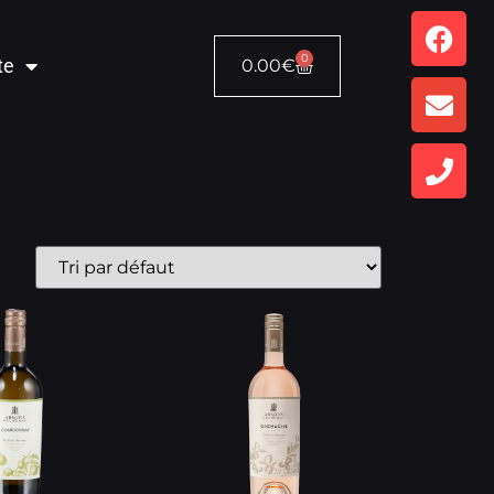
0
te
0.00
€