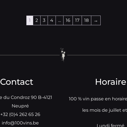
1
2
3
4
…
16
17
18
→
Contact
Horaire
e du Condroz 90 B-4121
100 % vin passe en horair
Neupré
les mois de juillet e
+32 (0)4 262 65 26
info@100vins.be
Lundi fermé