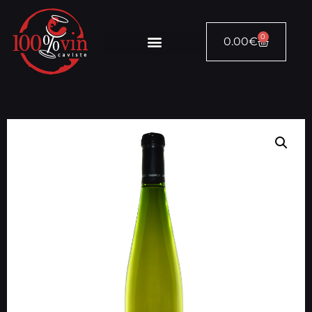
0
0.00
€