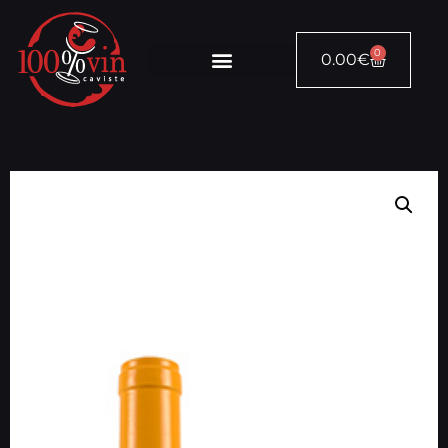
0
0.00
€