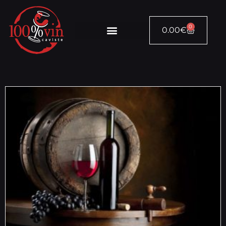
0
0.00
€