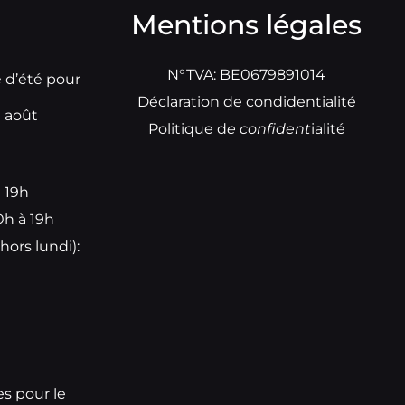
Mentions légales
N°TVA: BE0679891014
e d’été pour
Déclaration de condidentialité
t août
Politique d
e
confident
ialité
à 19h
0h à 19h
hors lundi):
e
es pour le