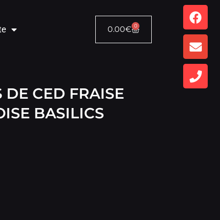
0
te
0.00
€
 DE CED FRAISE
ISE BASILICS