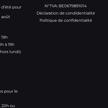
N°TVA: BE0679891014
e d’été pour
Déclaration de condidentialité
t août
Politique d
e
confident
ialité
à 19h
0h à 19h
hors lundi):
e
es pour le
t 20h ou