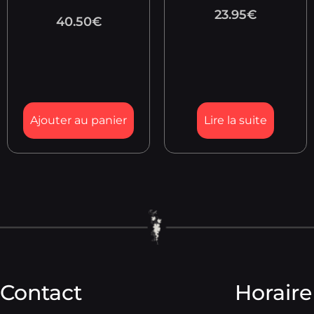
23.95
€
40.50
€
Ajouter au panier
Lire la suite
Contact
Horaire