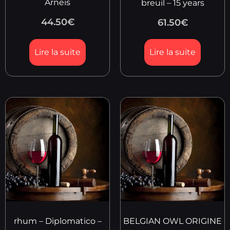
Arneis
breuil – 15 years
44.50
€
61.50
€
Lire la suite
Lire la suite
rhum – Diplomatico –
BELGIAN OWL ORIGINE