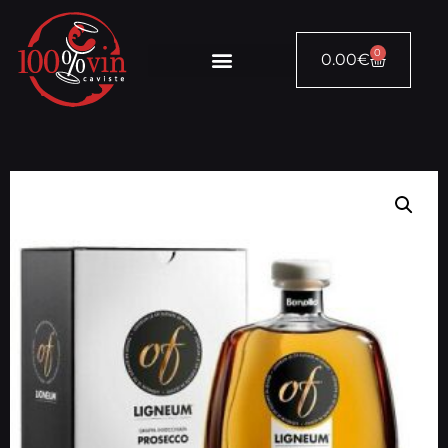
0
0.00
€