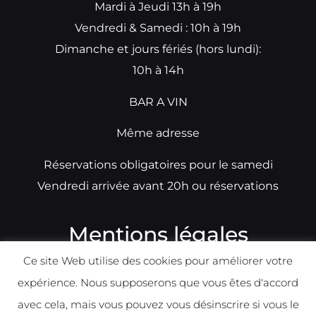
Mardi à Jeudi 13h à 19h
Vendredi & Samedi : 10h à 19h
Dimanche et jours fériés (hors lundi):
10h à 14h
BAR A VIN
Même adresse
Réservations obligatoires pour le samedi
Vendredi arrivée avant 20h ou réservations
Mentions légales
Ce site Web utilise des cookies pour améliorer votre
N°TVA: BE0679891014
expérience. Nous supposerons que vous êtes d'accord
Déclaration de condidentialité
avec cela, mais vous pouvez vous désinscrire si vous le
Politique d
e
confident
ialité