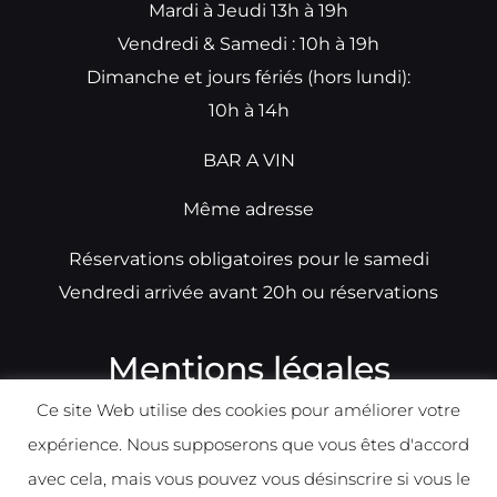
Mardi à Jeudi 13h à 19h
Vendredi & Samedi : 10h à 19h
Dimanche et jours fériés (hors lundi):
10h à 14h
BAR A VIN
Même adresse
Réservations obligatoires pour le samedi
Vendredi arrivée avant 20h ou réservations
Mentions légales
Ce site Web utilise des cookies pour améliorer votre
N°TVA: BE0679891014
expérience. Nous supposerons que vous êtes d'accord
Déclaration de condidentialité
avec cela, mais vous pouvez vous désinscrire si vous le
Politique d
e
confident
ialité