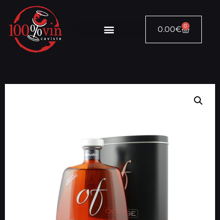
0
0.00
€