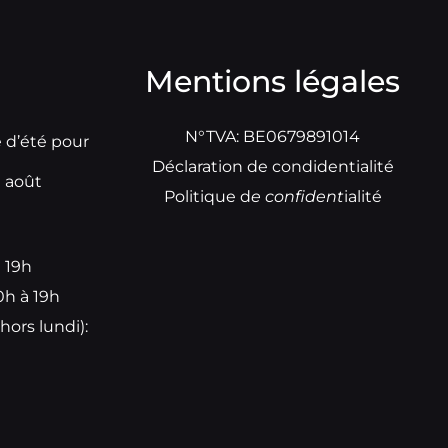
Mentions légales
N°TVA: BE0679891014
e d’été pour
Déclaration de condidentialité
t août
Politique d
e
confident
ialité
à 19h
0h à 19h
hors lundi):
e