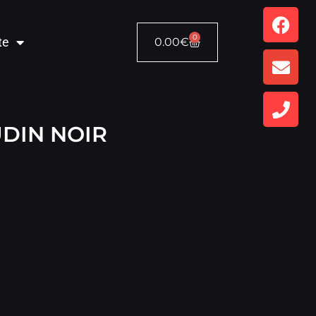
0
te
0.00
€
DIN NOIR