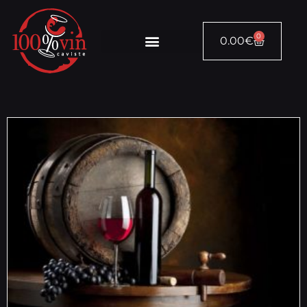
0
0.00
€