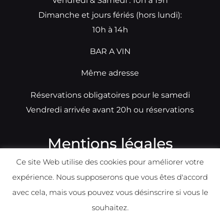
Vendredi & Samedi : 10h à 19h
Dimanche et jours fériés (hors lundi):
10h à 14h
BAR A VIN
Même adresse
Réservations obligatoires pour le samedi
Vendredi arrivée avant 20h ou réservations
Mentions légales
Ce site Web utilise des cookies pour améliorer votre
N°TVA: BE0679891014
expérience. Nous supposerons que vous êtes d'accord
Déclaration de condidentialité
avec cela, mais vous pouvez vous désinscrire si vous le
Politique d
e
confident
ialité
souhaitez.