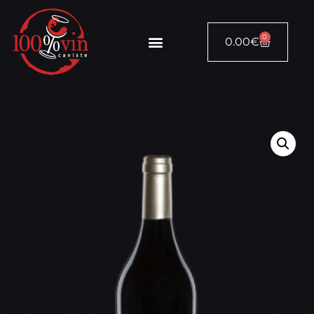
0
0.00
€