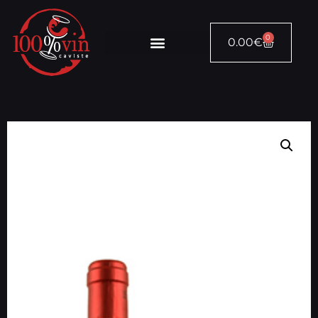
0
0.00
€