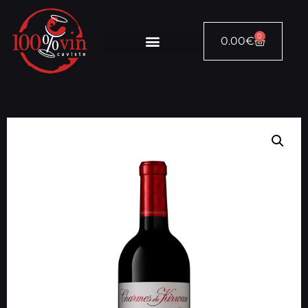
0
0.00
€