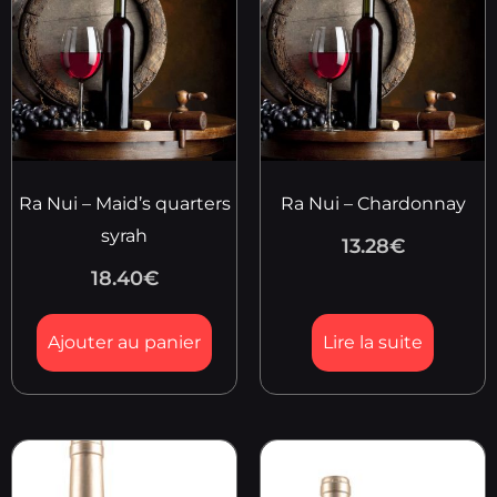
Ra Nui – Maid’s quarters
Ra Nui – Chardonnay
syrah
13.28
€
18.40
€
Ajouter au panier
Lire la suite