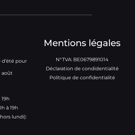
Mentions légales
N°TVA: BE0679891014
e d’été pour
Déclaration de condidentialité
t août
Politique d
e
confident
ialité
à 19h
0h à 19h
hors lundi):