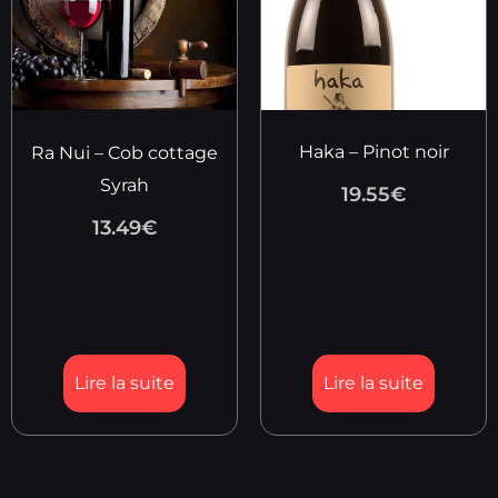
Haka – Pinot noir
Ra Nui – Cob cottage
Syrah
19.55
€
13.49
€
Lire la suite
Lire la suite