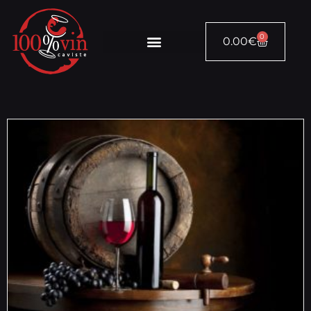
0
0.00
€