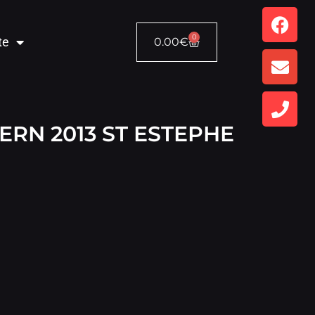
0
te
0.00
€
RN 2013 ST ESTEPHE