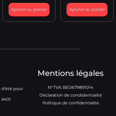
Ajouter au panier
Ajouter au panier
Mentions légales
N°TVA: BE0679891014
e d’été pour
Déclaration de condidentialité
t août
Politique d
e
confident
ialité