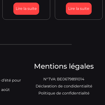
Lire la suite
Lire la suite
Mentions légales
N°TVA: BE0679891014
e d’été pour
Déclaration de condidentialité
t août
Politique d
e
confident
ialité