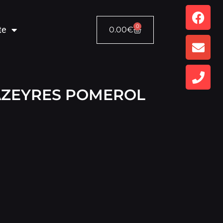
0
te
0.00
€
ZEYRES POMEROL