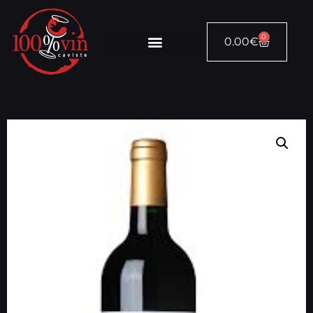
0
0.00
€