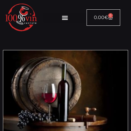
0
0.00
€