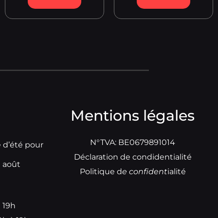
Mentions légales
N°TVA: BE0679891014
e d’été pour
Déclaration de condidentialité
t août
Politique d
e
confident
ialité
à 19h