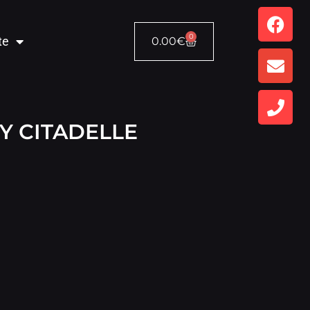
0
te
0.00
€
Y CITADELLE