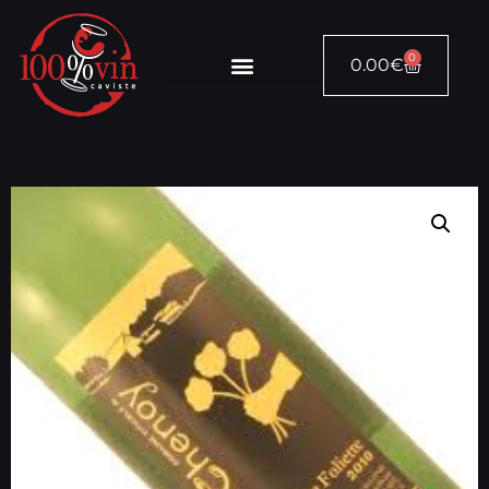
0
0.00
€