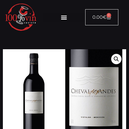
0
0.00
€