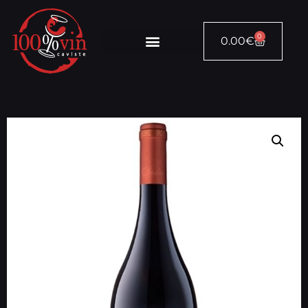
0
0.00
€