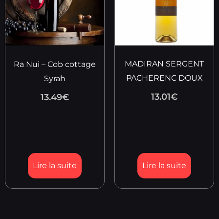
MADIRAN SERGENT
Ra Nui – Cob cottage
PACHERENC DOUX
Syrah
13.01
€
13.49
€
Lire la suite
Lire la suite