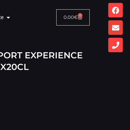
0
te
0.00
€
PORT EXPERIENCE
3X20CL