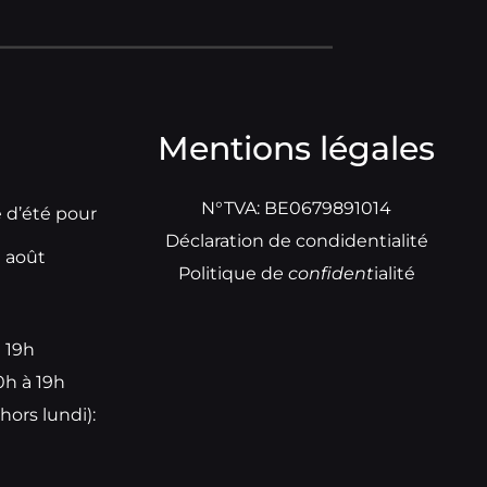
Mentions légales
N°TVA: BE0679891014
e d’été pour
Déclaration de condidentialité
t août
Politique d
e
confident
ialité
à 19h
0h à 19h
hors lundi):