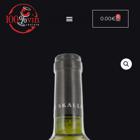
0
0.00
€