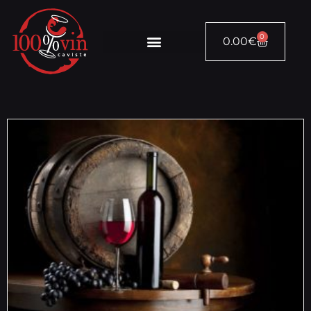
0
0.00
€