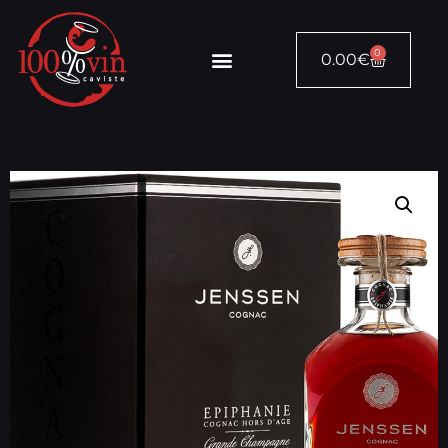
0
0.00
€