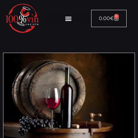
0
0.00
€