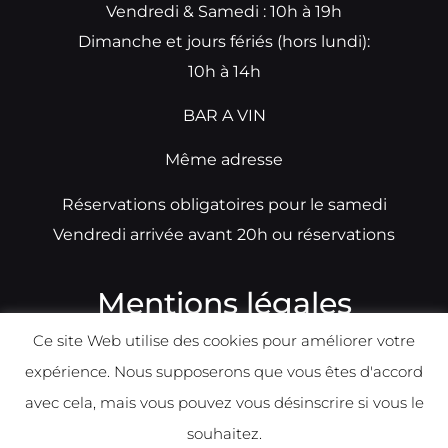
Vendredi & Samedi : 10h à 19h
Dimanche et jours fériés (hors lundi):
10h à 14h
BAR A VIN
Même adresse
Réservations obligatoires pour le samedi
Vendredi arrivée avant 20h ou réservations
Mentions légales
Ce site Web utilise des cookies pour améliorer votre
N°TVA: BE0679891014
expérience. Nous supposerons que vous êtes d'accord
Déclaration de condidentialité
avec cela, mais vous pouvez vous désinscrire si vous le
Politique d
e
confident
ialité
souhaitez.