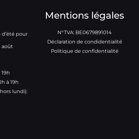
Mentions légales
N°TVA: BE0679891014
e d’été pour
Déclaration de condidentialité
t août
Politique d
e
confident
ialité
à 19h
0h à 19h
hors lundi):
e