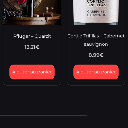
Cortijo Trifillas – Cabernet
Pfluger – Quarzit
sauvignon
13.21
€
8.99
€
Ajouter au panier
Ajouter au panier