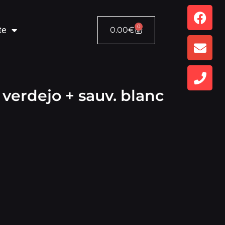
0
te
0.00
€
 – verdejo + sauv. blanc