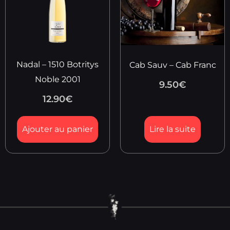
Nadal – 1510 Botritys
Cab Sauv – Cab Franc
Noble 2001
9.50
€
12.90
€
Ajouter au panier
Lire la suite