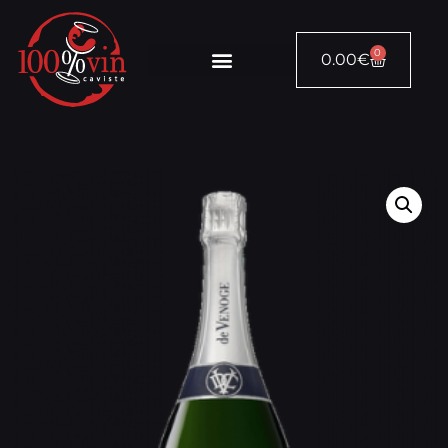
0
0.00
€