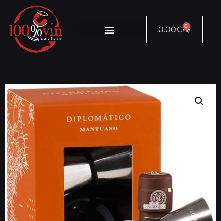
0
0.00
€