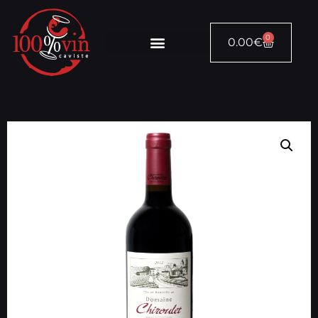
0
0.00
€