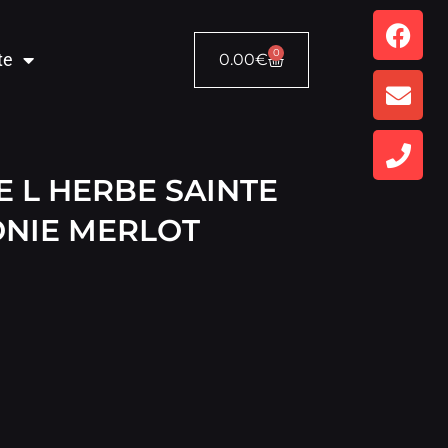
0
te
0.00
€
 L HERBE SAINTE
NIE MERLOT