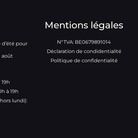
Mentions légales
N°TVA: BE0679891014
e d’été pour
Déclaration de condidentialité
t août
Politique d
e
confident
ialité
à 19h
0h à 19h
hors lundi):
e