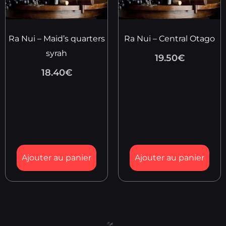
Ra Nui – Maid’s quarters
Ra Nui – Central Otago
syrah
19.50
€
18.40
€
Ajouter au panier
Ajouter au panier