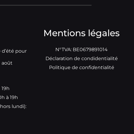
Mentions légales
N°TVA: BE0679891014
e d’été pour
Déclaration de condidentialité
t août
Politique d
e
confident
ialité
à 19h
0h à 19h
hors lundi):