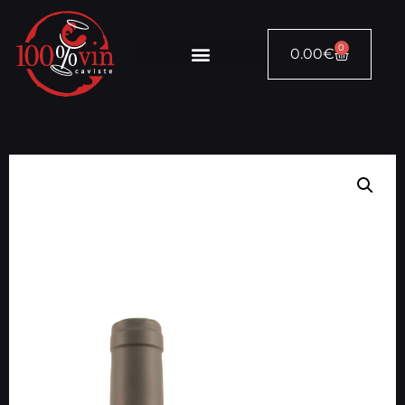
0
0.00
€