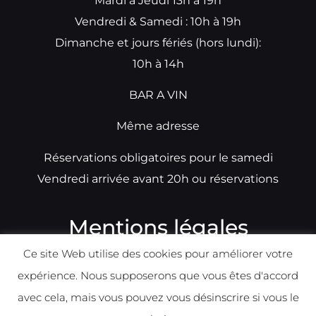
Mardi à Jeudi 13h à 19h
Vendredi & Samedi : 10h à 19h
Dimanche et jours fériés (hors lundi):
10h à 14h
BAR A VIN
Même adresse
Réservations obligatoires pour le samedi
Vendredi arrivée avant 20h ou réservations
Mentions légales
Ce site Web utilise des cookies pour améliorer votre
N°TVA: BE0679891014
expérience. Nous supposerons que vous êtes d'accord
Déclaration de condidentialité
avec cela, mais vous pouvez vous désinscrire si vous le
Politique d
e
confident
ialité