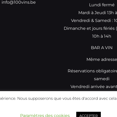
info@100vins.be
Lundi fermé
Mardi à Jeudi 13h 
Vendredi & Samedi : 1
Dimanche et jours fériés (
10h à 14h
BAR A VIN
Même adress
Réservations obligatoir
samedi
Vendredi arrivée avan
réservations
périence. Nous supposerons que vous êtes d'accord avec cela,
Réalisé par
Prismatech
Paramètres des cookies
ACCEPTER