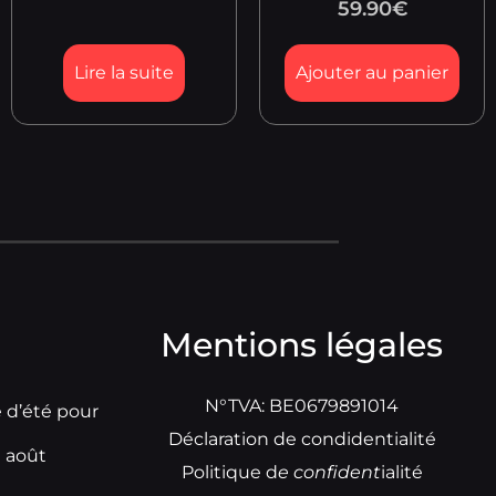
59.90
€
Lire la suite
Ajouter au panier
Mentions légales
N°TVA: BE0679891014
e d’été pour
Déclaration de condidentialité
t août
Politique d
e
confident
ialité