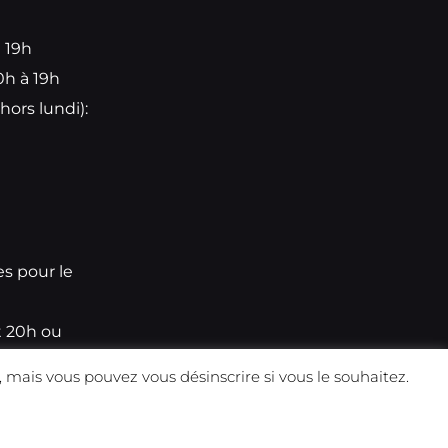
à 19h
0h à 19h
hors lundi):
e
es pour le
t 20h ou
 mais vous pouvez vous désinscrire si vous le souhaitez.