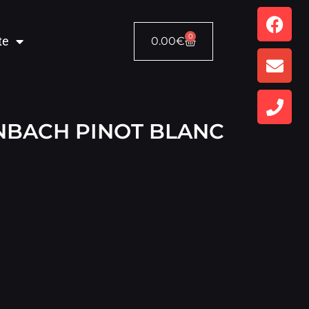
0
te
0.00
€
NBACH PINOT BLANC