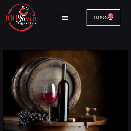
0
0.00
€