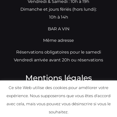
Vendredi & Samedi : 10h à 19h
Dimanche et jours fériés (hors lundi):
10h à 14h
BAR A VIN
Même adresse
Réservations obligatoires pour le samedi
Vendredi arrivée avant 20h ou réservations
Mentions légales
Ce site Web utilise des cookies pour améliorer votre
N°TVA: BE0679891014
expérience. Nous supposerons que vous êtes d'accord
Déclaration de condidentialité
avec cela, mais vous pouvez vous désinscrire si vous le
Politique d
e
confident
ialité
souhaitez.