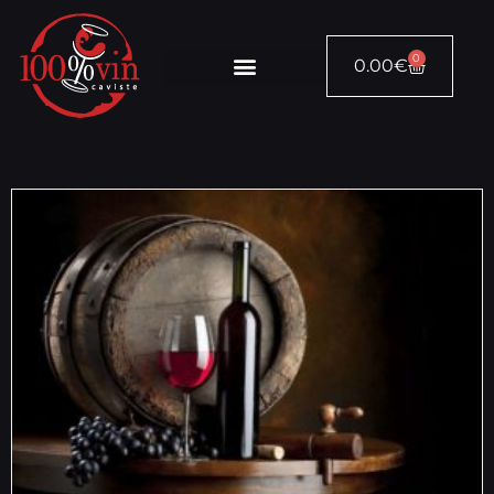
0
0.00
€