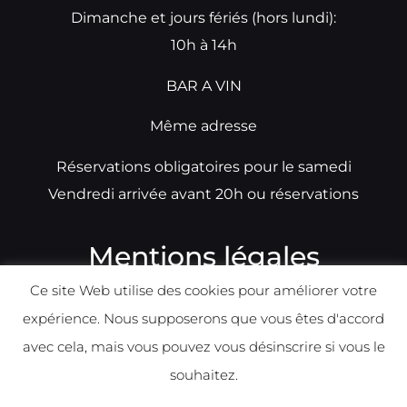
Dimanche et jours fériés (hors lundi):
10h à 14h
BAR A VIN
Même adresse
Réservations obligatoires pour le samedi
Vendredi arrivée avant 20h ou réservations
Mentions légales
Ce site Web utilise des cookies pour améliorer votre
N°TVA: BE0679891014
expérience. Nous supposerons que vous êtes d'accord
Déclaration de condidentialité
avec cela, mais vous pouvez vous désinscrire si vous le
Politique d
e
confident
ialité
souhaitez.