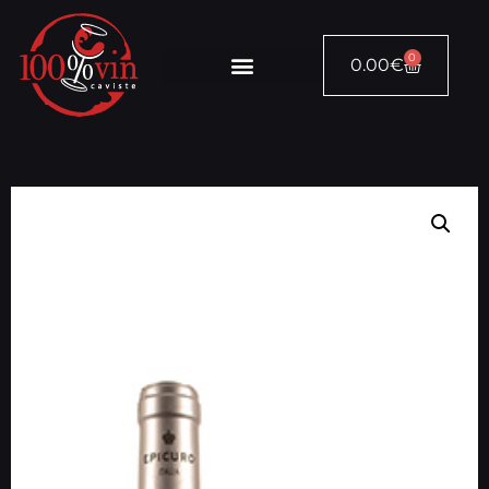
0
0.00
€