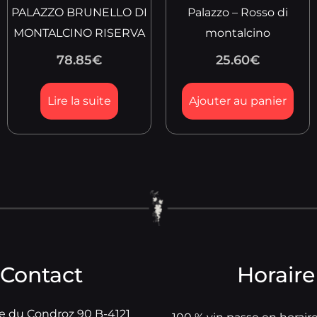
PALAZZO BRUNELLO DI
Palazzo – Rosso di
MONTALCINO RISERVA
montalcino
78.85
€
25.60
€
Lire la suite
Ajouter au panier
Contact
Horaire
e du Condroz 90 B-4121