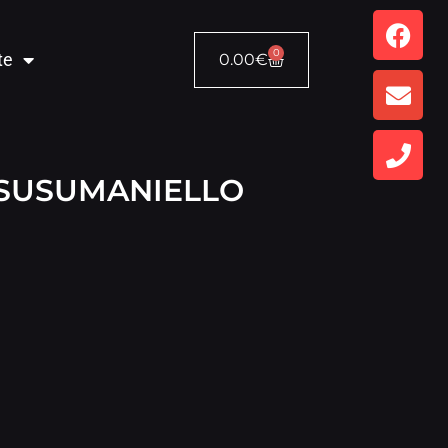
0
te
0.00
€
 SUSUMANIELLO