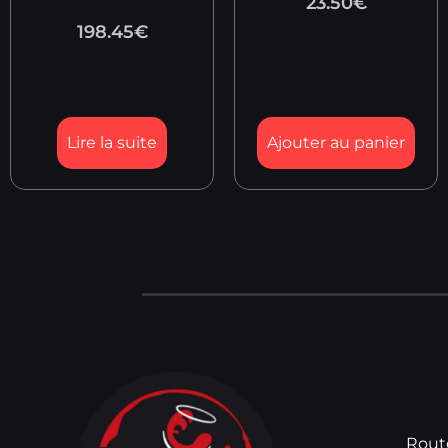
23.50
€
198.45
€
Lire la suite
Ajouter au panier
Rout