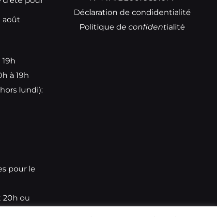
e d’été pour
Déclaration de condidentialité
t août
Politique d
e
confident
ialité
à 19h
0h à 19h
hors lundi):
e
es pour le
t 20h ou