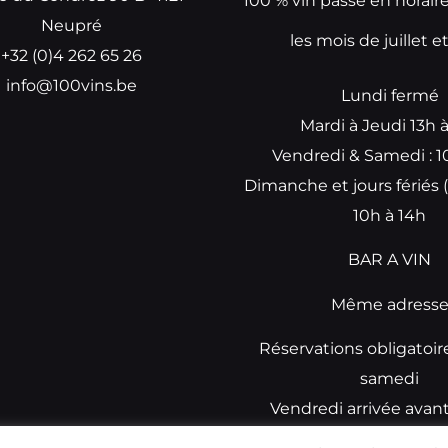
100 % vin passe en horair
Neupré
les mois de juillet e
+32 (0)4 262 65 26
info@100vins.be
Lundi fermé
Mardi à Jeudi 13h 
Vendredi & Samedi : 1
Dimanche et jours fériés (
10h à 14h
BAR A VIN
Même adress
Réservations obligatoir
samedi
Vendredi arrivée avan
réservations