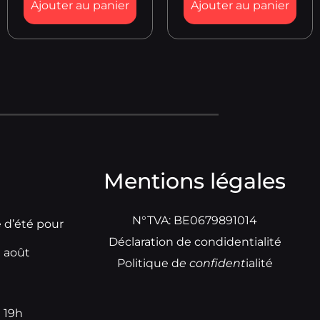
Ajouter au panier
Ajouter au panier
Mentions légales
N°TVA: BE0679891014
e d’été pour
Déclaration de condidentialité
t août
Politique d
e
confident
ialité
à 19h