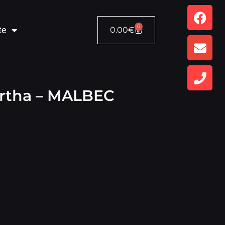
0
te
0.00
€
rtha – MALBEC