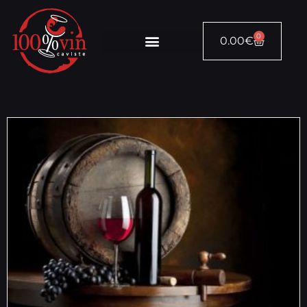
0
0.00
€