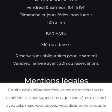
Vendredi & Samedi : 10h à 19h
Dimanche et jours fériés (hors lundi):
10h à 14h
BAR A VIN
Même adresse
Réservations obligatoires pour le samedi
Vendredi arrivée avant 20h ou réservations
Mentions légales
Ce site Web utilise des cookies pour améliorer votre
N°TVA: BE0679891014
expérience. Nous supposerons que vous êtes d'accord
Déclaration de condidentialité
avec cela, mais vous pouvez vous désinscrire si vous le
Politique d
e
confident
ialité