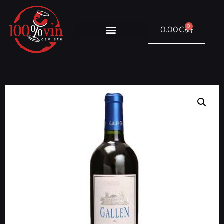
0
0.00
€